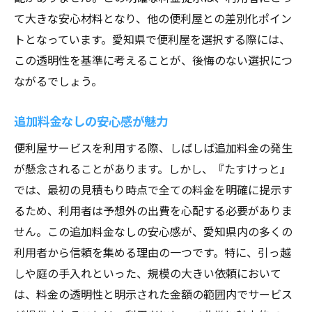
透明性が生む信頼感と選ばれる理由
て大きな安心材料となり、他の便利屋との差別化ポイン
利用者が語るたすけっとの魅力
トとなっています。愛知県で便利屋を選択する際には、
安心して利用できる愛知県の便利屋たすけっと
この透明性を基準に考えることが、後悔のない選択につ
の魅力
ながるでしょう。
安全性と信頼性を両立したサービス
安心感がもたらす利用者の満足度
追加料金なしの安心感が魅力
利用者の声が証明する安心感
便利屋サービスを利用する際、しばしば追加料金の発生
透明性が支えるたすけっとの魅力
が懸念されることがあります。しかし、『たすけっと』
では、最初の見積もり時点で全ての料金を明確に提示す
安心して依頼できる理由を解説
るため、利用者は予想外の出費を心配する必要がありま
愛知県内での信頼性の高さ
せん。この追加料金なしの安心感が、愛知県内の多くの
料金の透明性がもたらす便利屋たすけっとの安
利用者から信頼を集める理由の一つです。特に、引っ越
心感
しや庭の手入れといった、規模の大きい依頼において
透明性が生む安心感の理由
は、料金の透明性と明示された金額の範囲内でサービス
利用者に安心を提供するサービス