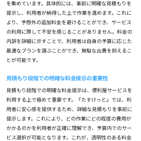
を集めています。具体的には、事前に明確な見積もりを
透明性がもたらす顧客満足度の向上
提示し、利用者が納得した上で作業を進めます。これに
事前確認が重要な理由
より、予想外の追加料金を避けることができ、サービス
選び方のポイント：透明性と信頼性
の利用に際して不安を感じることがありません。料金の
利用者の声が証明する透明性の価値
内訳を詳細に示すことで、利用者は自身の予算に応じた
最適なプランを選ぶことができ、無駄な出費を抑えるこ
愛知県の便利屋選びで失敗しないために
とが可能です。
愛知県の便利屋『たすけっと』の料金表を徹底
解説
見積もり段階での明確な料金提示の重要性
料金表の見方と理解のポイント
見積もり段階での明確な料金提示は、便利屋サービスを
サービス別料金の内訳を詳しく解説
利用する上で極めて重要です。『たすけっと』では、利
分かりやすさが選ばれる理由
用者に安心感を提供するため、詳細な見積もりを事前に
便利屋業界における透明性の重要性
提示します。これにより、どの作業にどの程度の費用が
料金表の透明性がもたらす安心感
かかるのかを利用者が正確に理解でき、予算内でのサー
たすけっとの料金表が示す信頼性
ビス選択が可能となります。これが、透明性のある料金