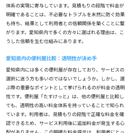
料金透明性で差別化を図る便利屋たすけっと
体系の実現に寄与しています。見積もりの段階で料金が
明確であることは、不必要なトラブルを未然に防ぐ効果
差別化戦略としての料金透明性
も持ち、結果として利用者との信頼関係を築くことに繋
利用者が求める透明性と信頼性
がります。愛知県内で多くの方々に選ばれる理由は、こ
他社との差別化ポイントを分析
うした信頼を生む仕組みにあります。
透明性が顧客にもたらすメリット
たすけっとが選ばれる理由を深掘り
愛知県内の便利屋比較：透明性が決め手
透明性を追求したサービス提供
愛知県内には多くの便利屋が存在しており、サービスの
たすけっとの料金の安さと透明性が選ばれる理
選択に迷う方も多いのではないでしょうか。しかし、選
由
ぶ際の重要なポイントとして挙げられるのが料金の透明
安さと透明性の両立がもたらす価値
性です。便利屋『たすけっと』は、他の便利屋と比較し
価格競争における透明性の意味
ても、透明性の高い料金体系を持っていることで知られ
ています。利用者は、見積もりの段階で正確な料金を確
顧客満足度を高める料金設定
認できるため、サービス利用後に追加料金が発生する心
他社と比べた際の料金の魅力
配がありません。この明確な料金提示は、利用者にとっ