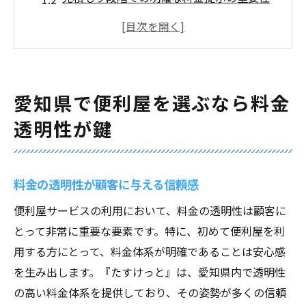
愛知県内の便利屋比較：透明性が決め手
追加料金なしの安心感が魅力
便利屋選びで失敗しないためのポイント
愛知県の便利屋市場における透明性の意義
愛知県で便利屋を選ぶなら料金
たすけっとの料金体系が示す信頼の理由
透明性が鍵
料金設定の公正さがもたらす安心感
サービス毎の詳細な料金表の公開
見積もりから最終料金までの一貫性
料金の透明性が顧客に与える信頼感
予算に応じた最適なプランの提案
便利屋サービスの利用において、料金の透明性は顧客に
他社と比較した際の明確な利点
とって非常に重要な要素です。特に、初めて便利屋を利
用する方にとって、料金体系が明確であることは安心感
利用者の期待に応える料金透明性
を生み出します。『たすけっと』は、愛知県内で透明性
便利屋の選び方：料金透明性がもたらす安心感
の高い料金体系を提供しており、その姿勢が多くの信頼
料金の不明瞭さが引き起こすトラブル